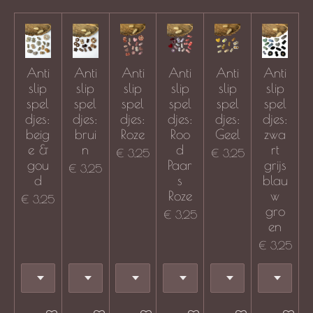
Anti
Anti
Anti
Anti
Anti
Anti
slip
slip
slip
slip
slip
slip
spel
spel
spel
spel
spel
spel
djes:
djes:
djes:
djes:
djes:
djes:
beig
brui
Roze
Roo
Geel
zwa
e &
n
d
rt
€ 3,25
€ 3,25
gou
Paar
grijs
€ 3,25
d
s
blau
Roze
w
€ 3,25
gro
€ 3,25
en
€ 3,25