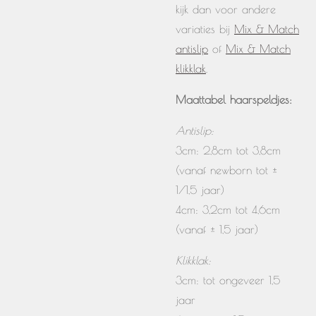
kijk dan voor andere
variaties bij
Mix & Match
antislip
of
Mix & Match
klikklak
.
Maattabel haarspeldjes:
Antislip:
3cm: 2,8cm tot 3,8cm
(vanaf newborn tot ±
1/1,5 jaar)
4cm: 3,2cm tot 4,6cm
(vanaf ± 1,5 jaar)
Klikklak:
3cm: tot ongeveer 1,5
jaar