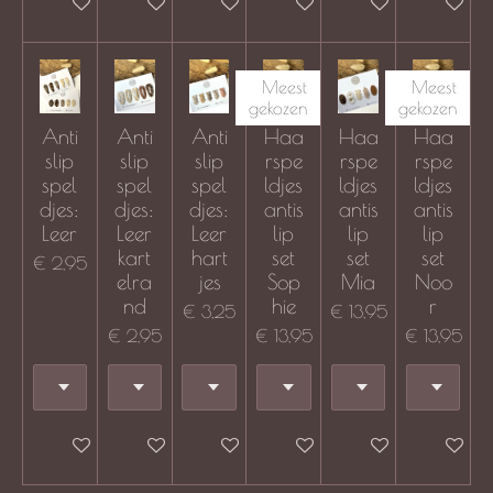
In winkelwagen
In winkelwagen
In winkelwagen
In winkelwagen
In winkelwagen
In winkel
Meest
Meest
gekozen
gekozen
Anti
Anti
Anti
Haa
Haa
Haa
slip
slip
slip
rspe
rspe
rspe
spel
spel
spel
ldjes
ldjes
ldjes
djes:
djes:
djes:
antis
antis
antis
Leer
Leer
Leer
lip
lip
lip
kart
hart
set
set
set
€ 2,95
elra
jes
Sop
Mia
Noo
nd
hie
r
€ 3,25
€ 13,95
€ 2,95
€ 13,95
€ 13,95
In winkelwagen
In winkelwagen
In winkelwagen
In winkelwagen
In winkelwagen
In winkel