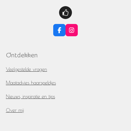
F
I
a
n
c
s
e
t
Ontdekken
b
a
o
g
o
r
Veelgestelde vragen
k
a
m
Maatadvies haarspeldjes
Nieuws, inspiratie en tips
Over mij