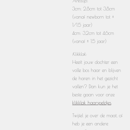
Antislip:
3cm: 2,8cm tot 3,8cm
(vanaf newborn tot ±
1/1,5 jaar)
4cm: 3,2cm tot 4,6cm
(vanaf ± 1,5 jaar)
Klikklak:
Heeft jouw dochter een
volle bos haar en blijven
de haren in het gezicht
vallen? Dan kun je het
beste gaan voor onze
klikklak haarspeldjes
.
Twijfel je over de maat, of
heb je een andere