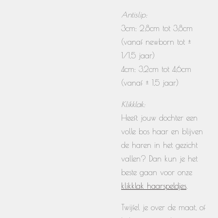
Antislip:
3cm: 2,8cm tot 3,8cm
(vanaf newborn tot ±
1/1,5 jaar)
4cm: 3,2cm tot 4,6cm
(vanaf ± 1,5 jaar)
Klikklak:
Heeft jouw dochter een
volle bos haar en blijven
de haren in het gezicht
vallen? Dan kun je het
beste gaan voor onze
klikklak haarspeldjes
.
Twijfel je over de maat, of