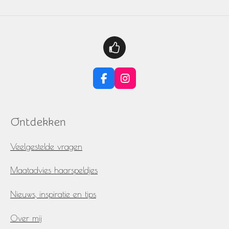
F
I
a
n
c
s
e
t
Ontdekken
b
a
o
g
o
r
Veelgestelde vragen
k
a
m
Maatadvies haarspeldjes
Nieuws, inspiratie en tips
Over mij