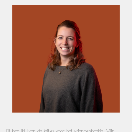
Dit ben ik! Even de feitjes voor het vriendenboekje. Mijn