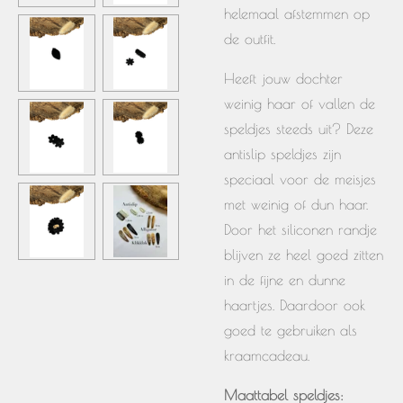
helemaal afstemmen op
de outfit.
Heeft jouw dochter
weinig haar of vallen de
speldjes steeds uit? Deze
antislip speldjes zijn
speciaal voor de meisjes
met weinig of dun haar.
Door het siliconen randje
blijven ze heel goed zitten
in de fijne en dunne
haartjes. Daardoor ook
goed te gebruiken als
kraamcadeau.
Maattabel speldjes: