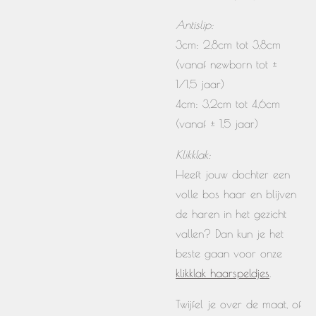
Antislip:
3cm: 2,8cm tot 3,8cm
(vanaf newborn tot ±
1/1,5 jaar)
4cm: 3,2cm tot 4,6cm
(vanaf ± 1,5 jaar)
Klikklak:
Heeft jouw dochter een
volle bos haar en blijven
de haren in het gezicht
vallen? Dan kun je het
beste gaan voor onze
klikklak haarspeldjes
.
Twijfel je over de maat, of