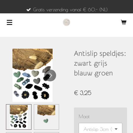
Ga
Gratis verzending vanaf € 60,- (NL)
direct
naar
de
hoofdinhoud
Antislip speldjes:
zwart grijs
blauw groen
€ 3,25
Maat