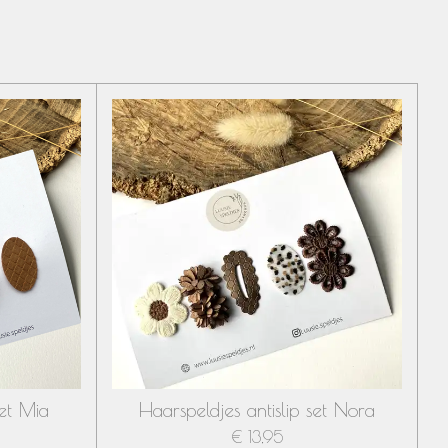
set Mia
Haarspeldjes antislip set Nora
€ 13,95