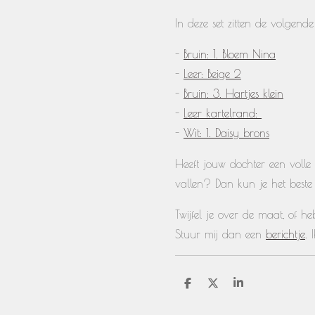
In deze set zitten de volgende
-
Bruin: 1. Bloem Nina
-
Leer: Beige 2
-
Bruin: 3. Hartjes klein
-
Leer kartelrand:
-
Wit: 1. Daisy brons
Heeft jouw dochter een volle 
vallen? Dan kun je het best
Twijfel je over de maat, of 
Stuur mij dan een
berichtje
. 
D
D
S
e
e
h
l
e
a