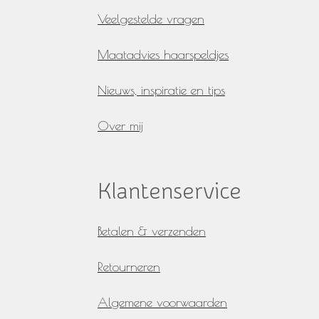
k
a
Veelgestelde vragen
m
Maatadvies haarspeldjes
Nieuws, inspiratie en tips
Over mij
Klantenservice
Betalen & verzenden
Retourneren
Algemene voorwaarden