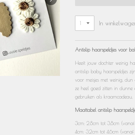
In winkelwage
Antislip haarspeldjes voor bab
Heeft jouw dochter weinig ha
antislip baby haarspeldjes z
voor meisjes met weinig, dun o
ze heel goed zitten in dunne 
gebruiken als kraamcadeau.
Maattabel antislip haarspeldje
3cm: 2,8cm tot 3,8cm (vanaf 
4cm: 3,2cm tot 4,6cm (vanaf 