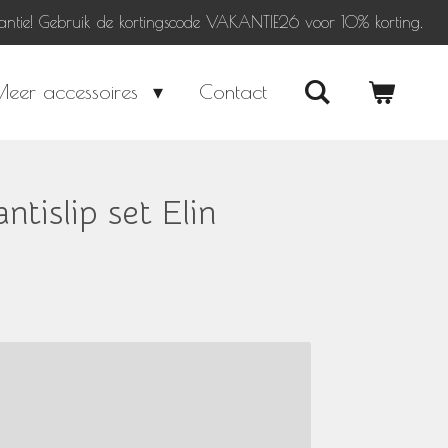
antie! Gebruik de kortingscode VAKANTIE26 voor 10% korting.
Meer accessoires
Contact
ntislip set Elin