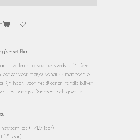
n
y's - set Elin
ar of vallen haarspeldjes steeds uit? Deze
ijn perfect voor meisjes vanaf 0 maanden of
f fijn haar! Door het siliconen randje blijven
en fijne haartjes. Daardoor ook goed te
s:
newborn tot ± 1/1,5 jaar)
± 1,5 jaar)