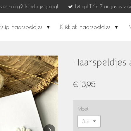
dvies nodig? Ik help je graag!
Let op! T/m 7 augustus vak
islip haarspeldjes
Klikklak haarspeldjes
Haarspeldjes a
€ 13,95
Maat