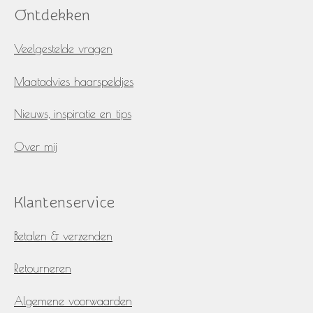
e
t
Ontdekken
b
a
o
g
o
r
Veelgestelde vragen
k
a
m
Maatadvies haarspeldjes
Nieuws, inspiratie en tips
Over mij
Klantenservice
Betalen & verzenden
Retourneren
Algemene voorwaarden