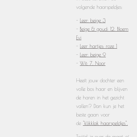
volgende haarspeldjes:
-
Leer: beige 3
-
Beige & goud: 12. Bloem
Evi
-
Leer hartjes: roze 1
-
Leer: beige 9
-
Wit: 7. Noor
Heeft jouw dochter een
volle bos haar en blijven
de haren in het gezicht
vallen? Dan kun je het
beste gaan voor
de
"klikklak haarspeldjes".
Twijfel je over de maat, of