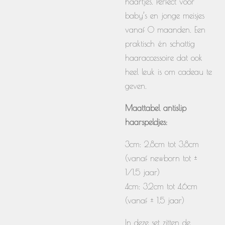
haartjes. Perfect voor
baby’s en jonge meisjes
vanaf 0 maanden. Een
praktisch én schattig
haaraccessoire dat ook
heel leuk is om cadeau te
geven.
Maattabel antislip
haarspeldjes:
3cm: 2,8cm tot 3,8cm
(vanaf newborn tot ±
1/1,5 jaar)
4cm: 3,2cm tot 4,6cm
(vanaf ± 1,5 jaar)
In deze set zitten de