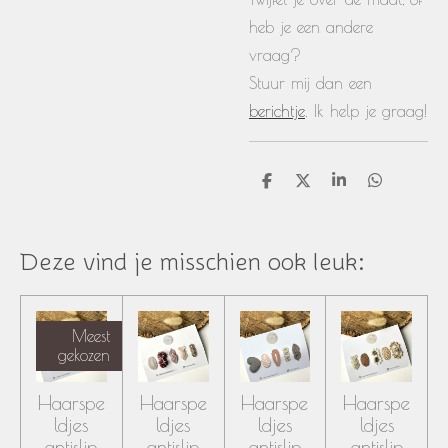
heb je een andere
vraag?
Stuur mij dan een
berichtje
. Ik help je graag!
D
D
S
D
e
e
h
e
l
e
a
l
e
l
r
e
n
e
n
Deze vind je misschien ook leuk:
Meest
gekozen
Haarspe
Haarspe
Haarspe
Haarspe
ldjes
ldjes
ldjes
ldjes
antislip
antislip
antislip
antislip