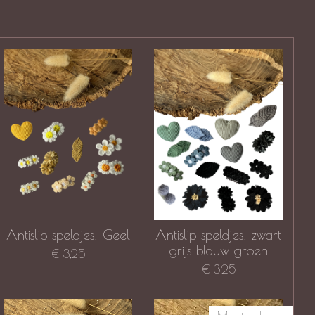
Antislip speldjes: Geel
Antislip speldjes: zwart
grijs blauw groen
€ 3,25
€ 3,25