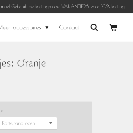
antie! Gebruik de kortingscode VAKANTIE26 voor 10% korting.
Meer accessoires
Contact
jes: Oranje
ur