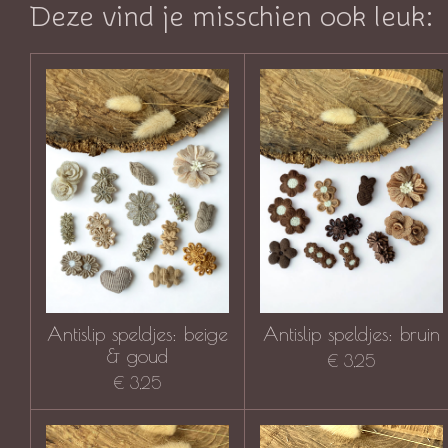
Deze vind je misschien ook leuk:
Antislip speldjes: beige
Antislip speldjes: bruin
& goud
€ 3,25
€ 3,25