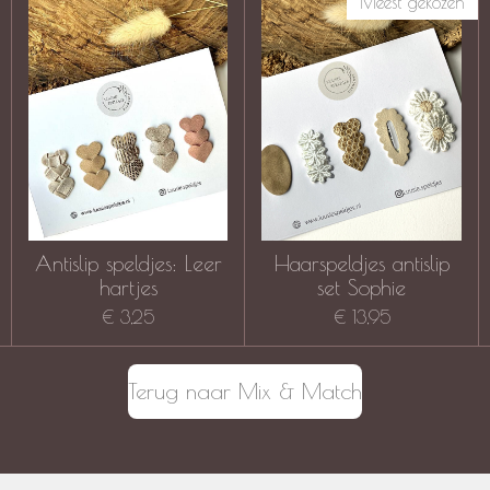
Meest gekozen
Antislip speldjes: Leer
Haarspeldjes antislip
hartjes
set Sophie
€ 3,25
€ 13,95
Terug naar Mix & Match