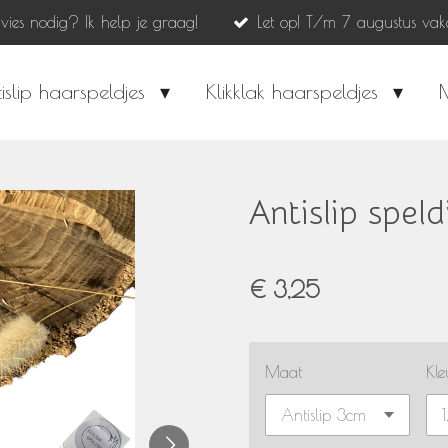
dvies nodig? Ik help je graag!
Let op! T/m 7 augustus vak
islip haarspeldjes
Klikklak haarspeldjes
Antislip speld
€ 3,25
Maat
Kle