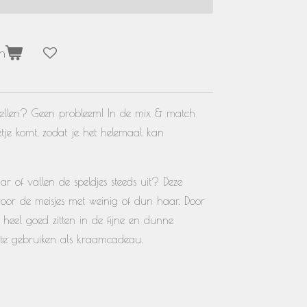
n
stellen? Geen probleem! In de mix & match
setje komt, zodat je het helemaal kan
r of vallen de speldjes steeds uit? Deze
l voor de meisjes met weinig of dun haar. Door
e heel goed zitten in de fijne en dunne
 te gebruiken als kraamcadeau.