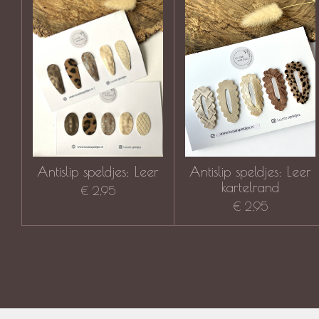
Antislip speldjes: Leer
Antislip speldjes: Leer
kartelrand
€ 2,95
€ 2,95