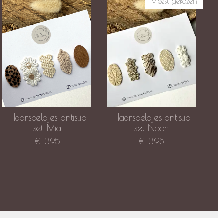
Meest gekozen
Haarspeldjes antislip
Haarspeldjes antislip
set Mia
set Noor
€ 13,95
€ 13,95