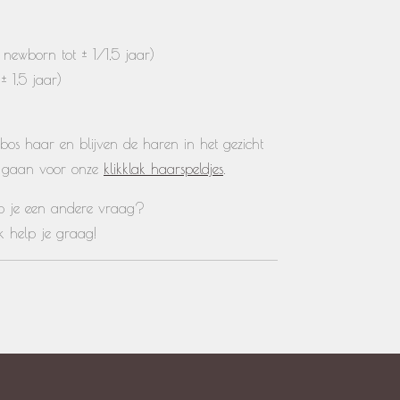
newborn tot ± 1/1,5 jaar)
± 1,5 jaar)
bos haar en blijven de haren in het gezicht
e gaan voor onze
klikklak haarspeldjes
.
heb je een andere vraag?
Ik help je graag!