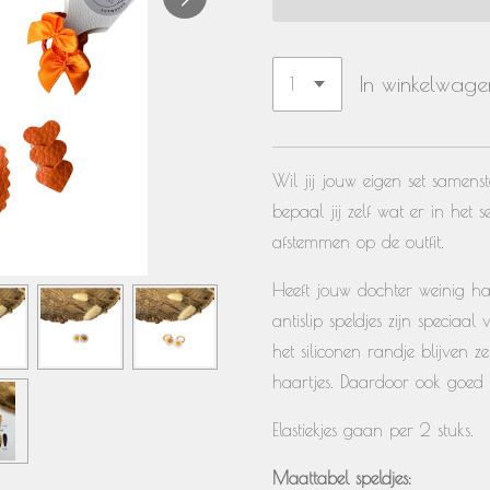
In winkelwage
Wil jij jouw eigen set samen
bepaal jij zelf wat er in het 
afstemmen op de outfit.
Heeft jouw dochter weinig haa
antislip speldjes zijn speciaa
het siliconen randje blijven z
haartjes. Daardoor ook goed
Elastiekjes gaan per 2 stuks.
Maattabel speldjes: