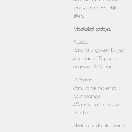
tandjes erg goed blijft
zitten.
Maattabel speldjes:
Klikklak:
3cm: tot ongeveer 1,5 jaar
4cm: vanaf 1,5 jaar tot
ongeveer 2/3 jaar
Alligator:
3cm: vanaf het eerste
palmboompje
4,5cm: vanaf het eerste
staartje
Heeft jouw dochter weinig