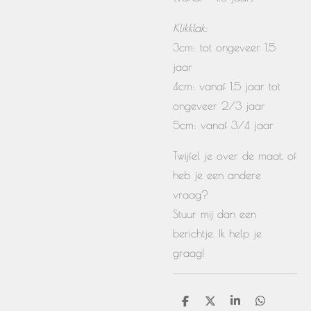
Klikklak:
3cm: tot ongeveer 1,5
jaar
4cm: vanaf 1,5 jaar tot
ongeveer 2/3 jaar
5cm: vanaf 3/4 jaar
Twijfel je over de maat, of
heb je een andere
vraag?
Stuur mij dan een
berichtje. Ik help je
graag!
D
D
S
D