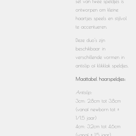
set van twee speldjes is
ontworpen om kleine
haartjes speels en stijlvol
te accentueren.
Deze duo's zijn
beschikbaar in
verschillende vormen in
antislip of klikklak speldjes.
Maattabel haarspeldjes:
Antislip:
3cm: 2,8cm tot 3,8cm
(vanaf newborn tot ±
1/1,5 jaar)
4cm: 3,2cm tot 4,6cm
(vanaf ± 1,5 jaar)