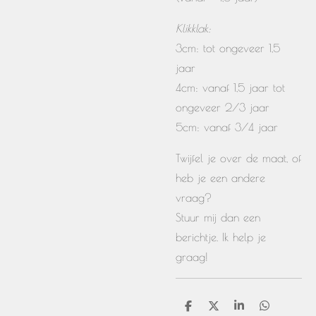
Klikklak:
3cm: tot ongeveer 1,5
jaar
4cm: vanaf 1,5 jaar tot
ongeveer 2/3 jaar
5cm: vanaf 3/4 jaar
Twijfel je over de maat, of
heb je een andere
vraag?
Stuur mij dan een
berichtje. Ik help je
graag!
D
D
S
D