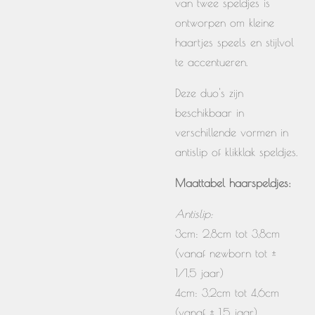
van twee speldjes is
ontworpen om kleine
haartjes speels en stijlvol
te accentueren.
Deze duo's zijn
beschikbaar in
verschillende vormen in
antislip of klikklak speldjes.
Maattabel haarspeldjes:
Antislip:
3cm: 2,8cm tot 3,8cm
(vanaf newborn tot ±
1/1,5 jaar)
4cm: 3,2cm tot 4,6cm
(vanaf ± 1,5 jaar)