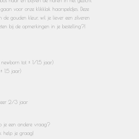
bos haar en blijven de haren in het gezicht
gaan voor onze klikklak haarspeldjes. Deze
de gouden kleur, wil je liever een zilveren
eten bij de opmerkingen in je bestelling?!
newborn tot ± 1/1,5 jaar)
± 1,5 jaar)
veer 2/3 jaar
heb je een andere vraag?
Ik help je graag!