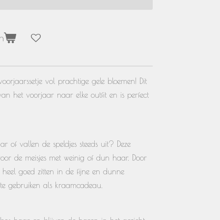
n
 voorjaarssetje vol prachtige gele bloemen! Dit
 van het voorjaar naar elke outfit en is perfect
r of vallen de speldjes steeds uit? Deze
l voor de meisjes met weinig of dun haar. Door
e heel goed zitten in de fijne en dunne
 te gebruiken als kraamcadeau.