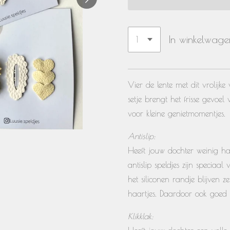
In winkelwage
Vier de lente met dit vrolijke
setje brengt het frisse gevoel
voor kleine genietmomentjes.
Antislip:
Heeft jouw dochter weinig haa
antislip speldjes zijn speciaa
het siliconen randje blijven z
haartjes. Daardoor ook goed
Klikklak: