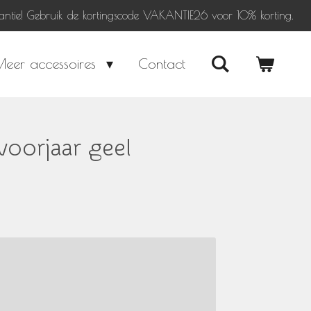
antie! Gebruik de kortingscode VAKANTIE26 voor 10% korting.
Meer accessoires
Contact
voorjaar geel