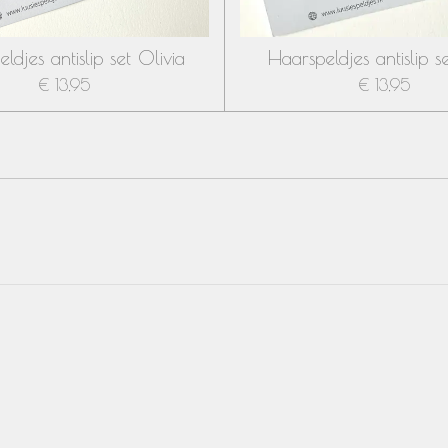
ldjes antislip set Olivia
Haarspeldjes antislip s
€ 13,95
€ 13,95