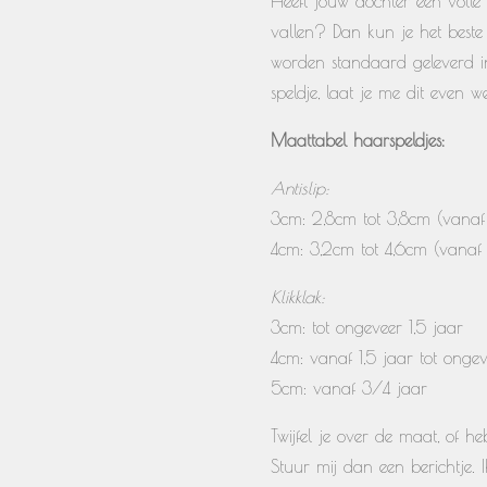
Heeft jouw dochter een volle 
vallen? Dan kun je het beste 
worden standaard geleverd in 
speldje, laat je me dit even w
Maattabel haarspeldjes:
Antislip:
3cm: 2,8cm tot 3,8cm (vanaf 
4cm: 3,2cm tot 4,6cm (vanaf 
Klikklak:
3cm: tot ongeveer 1,5 jaar
4cm: vanaf 1,5 jaar tot onge
5cm: vanaf 3/4 jaar
Twijfel je over de maat, of 
Stuur mij dan een berichtje. 