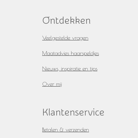
c
s
e
t
b
a
Ontdekken
o
g
o
r
k
a
Veelgestelde vragen
m
Maatadvies haarspeldjes
Nieuws, inspiratie en tips
Over mij
Klantenservice
Betalen & verzenden