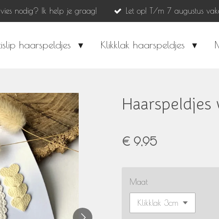
dvies nodig? Ik help je graag!
Let op! T/m 7 augustus vak
islip haarspeldjes
Klikklak haarspeldjes
Haarspeldjes 
€ 9,95
Maat