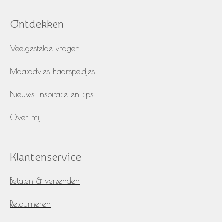
c
s
e
t
Ontdekken
b
a
o
g
o
r
Veelgestelde vragen
k
a
m
Maatadvies haarspeldjes
Nieuws, inspiratie en tips
Over mij
Klantenservice
Betalen & verzenden
Retourneren