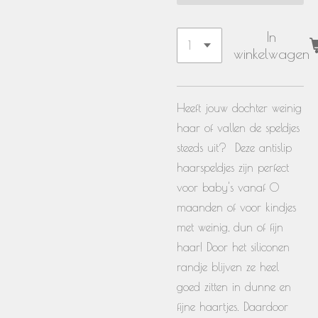
In
winkelwagen
Heeft jouw dochter weinig
haar of vallen de speldjes
steeds uit? Deze antislip
haarspeldjes zijn perfect
voor baby's vanaf 0
maanden of voor kindjes
met weinig, dun of fijn
haar! Door het siliconen
randje blijven ze heel
goed zitten in dunne en
fijne haartjes. Daardoor