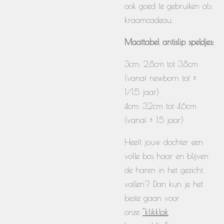
ook goed te gebruiken als
kraamcadeau.
Maattabel antislip speldjes:
3cm: 2,8cm tot 3,8cm
(vanaf newborn tot ±
1/1,5 jaar)
4cm: 3,2cm tot 4,6cm
(vanaf ± 1,5 jaar)
Heeft jouw dochter een
volle bos haar en blijven
de haren in het gezicht
vallen? Dan kun je het
beste gaan voor
onze
"klikklak