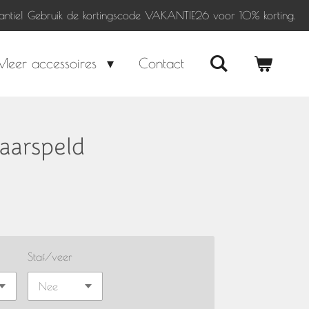
antie! Gebruik de kortingscode VAKANTIE26 voor 10% korting.
Meer accessoires
Contact
aarspeld
Staf/veer