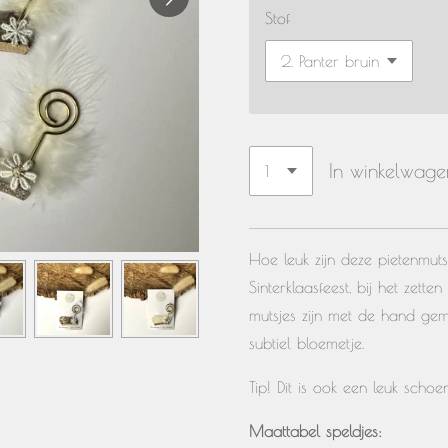
Stof
In winkelwage
Hoe leuk zijn deze pietenmuts
Sinterklaasfeest, bij het zet
mutsjes zijn met de hand ge
subtiel bloemetje.
Tip! Dit is ook een leuk scho
Maattabel speldjes: