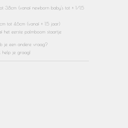
tot 3,8cm (vanaf newborn baby's tot ± 1/1,5
2cm tot 4,6cm (
vanaf ± 1,5 jaar)
af het eerste palmboom staartje
heb je een andere vraag?
Ik help je graag!