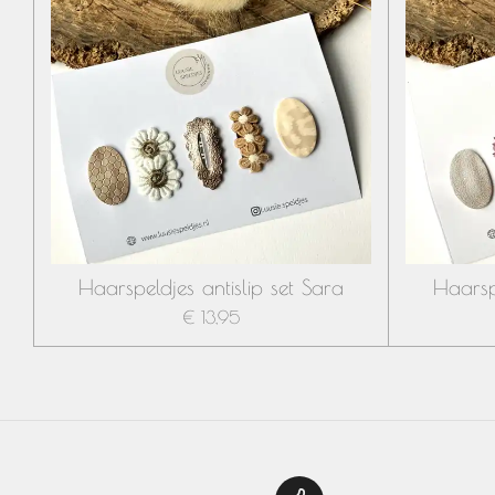
Haarspeldjes antislip set Sara
Haarspe
€ 13,95