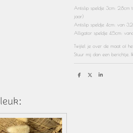
Antislip speldje 3cm: 2,8cm 
jaar)
Antislip speldje 4cm: van 3,
Alligator speldje 4,5cm: van
Twijfel je over de maat of 
Stuur mij dan een berichtje. 
D
D
S
e
e
h
l
e
a
e
l
r
n
e
leuk: