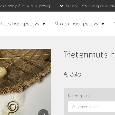
dvies nodig? Ik help je graag!
Let op! T/m 7 augustus vak
tislip haarspeldjes
Klikklak haarspeldjes
Pietenmuts h
€ 3,45
Keuze speldje