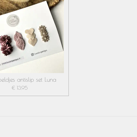
ldjes antislip set Luna
€ 13,95