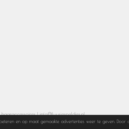
aaraccessoires | info@luusiespeldjes.nl
beteren en op maat gemaakte advertenties weer te geven. Door 