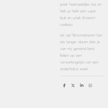
paar haarspeldjes toe en
heb je hebt een super
leuk en uniek (kraam)-
cadeau.
Let op! Personaliseren kan
iets langer duren dan je
van mij gewend bent.
Reken op een
verwerkingstijd van een
anderhalve week.
D
D
S
D
e
e
h
e
l
e
a
l
e
l
r
e
n
e
n