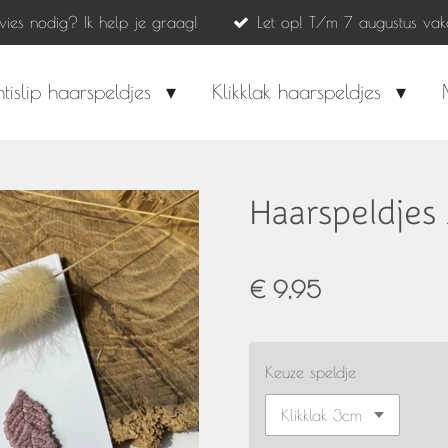
dvies nodig? Ik help je graag!
Let op! T/m 7 augustus vak
tislip haarspeldjes
Klikklak haarspeldjes
Haarspeldjes
€ 9,95
Keuze speldje