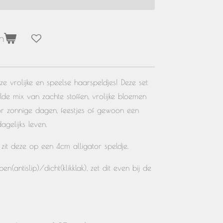
n
eze vrolijke en speelse haarspeldjes! Deze set
de mix van zachte stoffen, vrolijke bloemen
oor zonnige dagen, feestjes of gewoon een
agelijks leven.
m zit deze op een 4cm alligator speldje.
n(antislip)/dicht(klikklak), zet dit even bij de