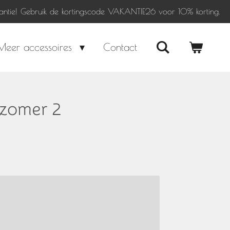
antie! Gebruik de kortingscode VAKANTIE26 voor 10% korting.
Meer accessoires
Contact
 zomer 2