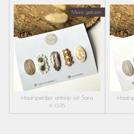
Meest gekozen
Haarspeldjes antislip set Sara
Haarspe
€ 13,95