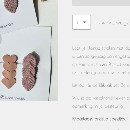
In winkelwage
Laat je kleintje stralen met d
is een zorgvuldig samengestel
en zomerse tinten. Perfect v
extra vleugje charme in het d
Let op! Bij de klikklak set 5c
Wil je de kartelrand liever ope
opmerking in je bestelling.
Maattabel antislip speldjes: