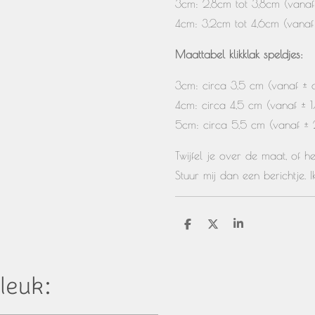
3cm: 2,8cm tot 3,8cm (vanaf 
4cm: 3,2cm tot 4,6cm (vanaf 
Maattabel klikklak speldjes:
3cm: circa 3,5 cm (vanaf ± de
4cm: circa 4,5 cm (vanaf ± 1
5cm: circa 5,5 cm (vanaf ± 
Twijfel je over de maat, of 
Stuur mij dan een berichtje. 
D
D
S
e
e
h
l
e
a
e
l
r
n
e
leuk: