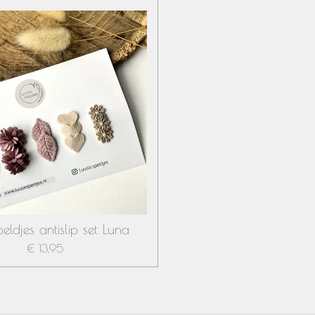
ldjes antislip set Luna
€ 13,95