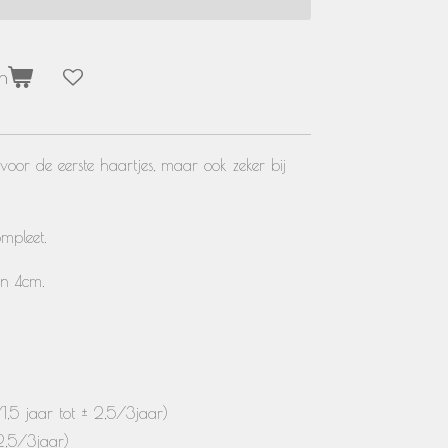
n
 voor de eerste haartjes, maar ook zeker bij
ompleet.
in 4cm.
1,5 jaar tot ± 2,5/3jaar)
2,5/3jaar)