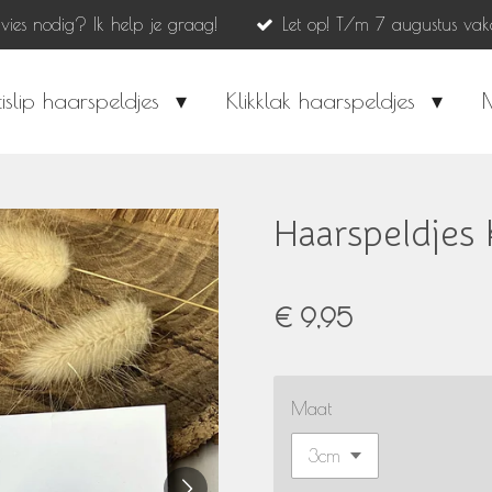
dvies nodig? Ik help je graag!
Let op! T/m 7 augustus vak
islip haarspeldjes
Klikklak haarspeldjes
Haarspeldjes k
€ 9,95
Maat