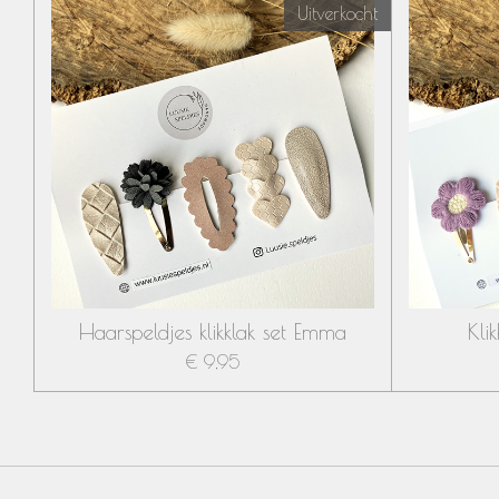
Uitverkocht
Haarspeldjes klikklak set Emma
Kli
€ 9,95