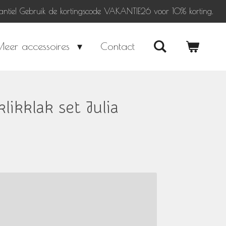
antie! Gebruik de kortingscode VAKANTIE26 voor 10% korting.
Meer accessoires
Contact
likklak set Julia