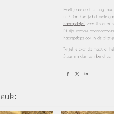
Heeft jouw dochter nog maar 
uit? Dan kun je het beste g
haarspeldjes"
voor fijn of dun
Dit zijn speciale haaraccessoi
haarspeldjes ook in de allerfijn
Twijfel je over de maat, of 
Stuur mij dan een
berichtje
. 
D
D
S
e
e
h
l
e
a
e
l
r
n
e
leuk: