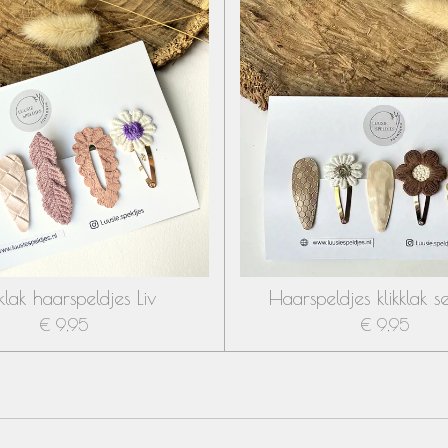
kklak haarspeldjes Liv
Haarspeldjes klikklak s
€ 9,95
€ 9,95