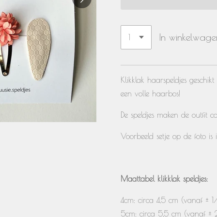
In winkelwage
Klikklak haarspeldjes geschikt
een volle haarbos!
De speldjes maken de outfit c
Voorbeeld setje op de foto is 
Maattabel klikklak speldjes:
4cm: circa 4,5 cm (vanaf ± 1/
5cm: circa 5,5 cm (vanaf ± 