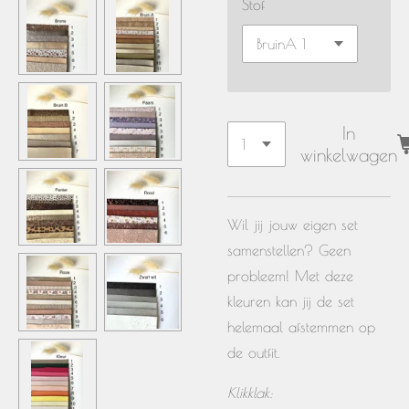
Stof
In
winkelwagen
Wil jij jouw eigen set
samenstellen? Geen
probleem! Met deze
kleuren kan jij de set
helemaal afstemmen op
de outfit.
Klikklak: