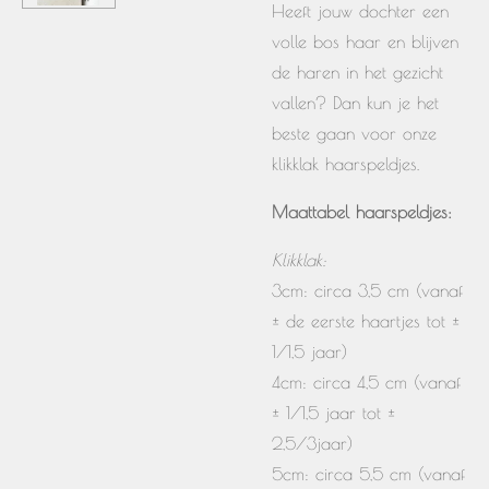
Heeft jouw dochter een
volle bos haar en blijven
de haren in het gezicht
vallen? Dan kun je het
beste gaan voor onze
klikklak haarspeldjes.
Maattabel haarspeldjes:
Klikklak:
3cm: circa 3,5 cm (vanaf
± de eerste haartjes tot ±
1/1,5 jaar)
4cm: circa 4,5 cm (vanaf
± 1/1,5 jaar tot ±
2,5/3jaar)
5cm: circa 5,5 cm (vanaf