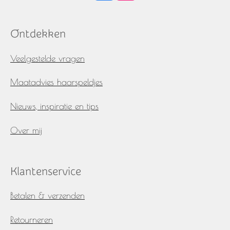
a
n
c
s
e
t
Ontdekken
b
a
o
g
o
r
Veelgestelde vragen
k
a
m
Maatadvies haarspeldjes
Nieuws, inspiratie en tips
Over mij
Klantenservice
Betalen & verzenden
Retourneren