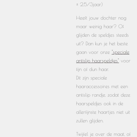
± 2,5/3jaar)
Heeft jouw dochter nog
maar weinig haar? Of
glijden de speldjes steeds
uit? Dan kun je het beste
gaan voor onze
"speciale
antislip haarspeldjes"
voor
fijn of dun haar.
Dit zijn speciale
haaraccessoires met een
antislip randje, zodat deze
haarspeldjes ook in de
allerfijnste haartjes niet uit
zullen glijden.
Twijfel je over de maat, of