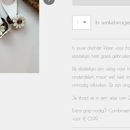
In winkelwage
Is jouw dochter klaar voor 
elastiekjes heel goed gebruike
De elastiekjes zijn veilig voo
onderdelen, maar wel veel str
onnodig afbreken. Ze zijn on
Je shopt ze in een setje van 2
Extra grip nodig? Combinee
voor € 0,99.