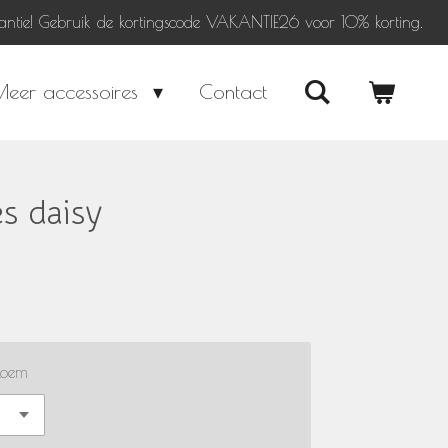
antie! Gebruik de kortingscode VAKANTIE26 voor 10% korting.
Meer accessoires
Contact
es daisy
loem