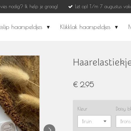
dvies nodig? Ik help je graag!
Let op! T/m 7 augustus vak
islip haarspeldjes
Klikklak haarspeldjes
Haarelastiekj
€ 2,95
Kleur
Daisy b