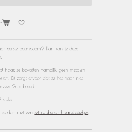
n
haar eerste palmboom? Dan kan je deze
n.
r het haar, ze bevatten namelijk geen metalen
etch. Dit zorgt ervoor dat ze het haar niet
geveer
2cm breed.
 stuks.
r ze dan met een
set rubberen haarelastiekjes