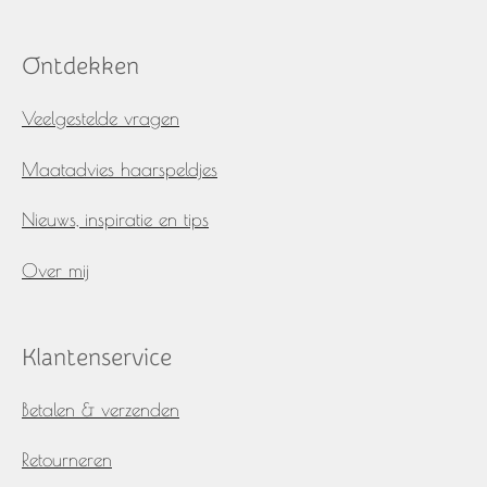
a
n
c
s
e
t
Ontdekken
b
a
o
g
o
r
Veelgestelde vragen
k
a
m
Maatadvies haarspeldjes
Nieuws, inspiratie en tips
Over mij
Klantenservice
Betalen & verzenden
Retourneren