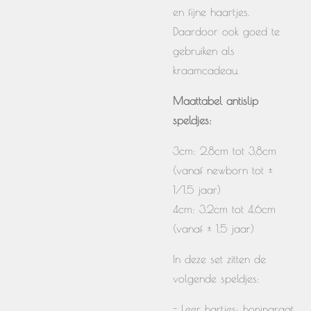
en fijne haartjes.
Daardoor ook goed te
gebruiken als
kraamcadeau.
Maattabel antislip
speldjes:
3cm: 2,8cm tot 3,8cm
(vanaf newborn tot ±
1/1,5 jaar)
4cm: 3,2cm tot 4,6cm
(vanaf ± 1,5 jaar)
In deze set zitten de
volgende speldjes:
- Leer hartjes: honingraat