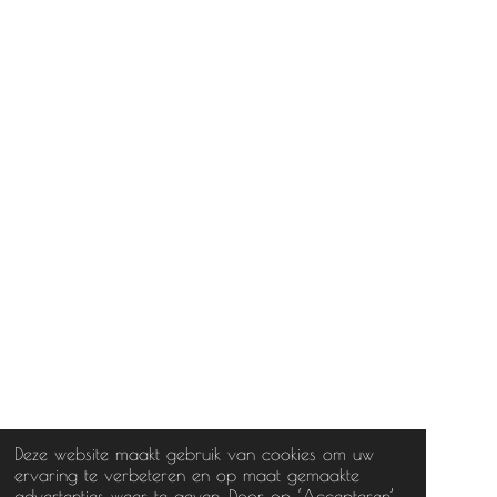
Deze website maakt gebruik van cookies om uw
ervaring te verbeteren en op maat gemaakte
advertenties weer te geven. Door op ‘Accepteren’